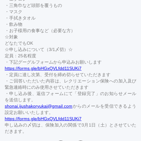
・三角巾など頭部を覆うもの
・マスク
・手拭きタオル
・飲み物
・お子様用の食事など（必要な方）
☆対象
どなたでもOK
☆申し込みについて（3/1〆切）☆
定員：25名程度
・下記グーグルフォームから申込みお願いします
https://forms.gle/bHGxQVLfdd11SUKi7
・定員に達し次第、受付を締め切らせていただきます
・ご回答いただいた内容は、レクリエーション保険への加入及び
緊急連絡時にのみ使用させていただきます
・申し込み後、返信フォームにて「登録完了」のお知らせメール
を送信します。
shonai.ijushakoryukai@gmail.com
からのメールを受信できるよう
設定お願いいたします。
https://forms.gle/bHGxQVLfdd11SUKi7
申し込みの〆切は、保険加入の関係で3月1日（土）とさせていた
だきます。