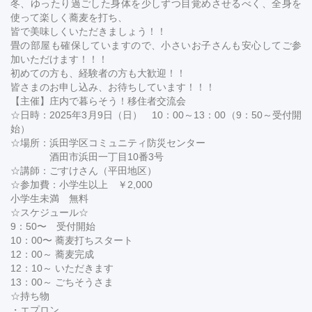
冬、ゆったり過ごした身体を少しずつ目覚めさせるべく、全身を
使って楽しく蕎麦を打ち、
皆で美味しくいただきましょう！！
畳の部屋も確保していますので、小さいお子さんも安心してご参
加いただけます！！！
初めての方も、経験者の方も大歓迎！！
皆さまのお申し込み、お待ちしています！！！
【主催】庄内で暮らそう！移住者交流会
☆日時：2025年3月9日（日） 10：00～13：00（9：50～受付開
始）
☆場所：浜田学区コミュニティ防災センター
酒田市浜田一丁目10番3号
☆講師：ごすけさん（平田地区）
☆参加費：小学生以上 ￥2,000
小学生未満 無料
☆スケジュール☆
9：50〜 受付開始
10：00〜 蕎麦打ちスタート
12：00～ 蕎麦完成
12：10～ いただきます
13：00～ ごちそうさま
☆持ち物
・エプロン