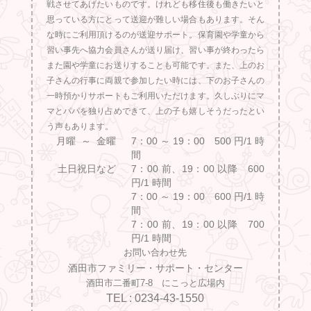
戦させてあげたいものです。けれども移住後も働きたいと
思っている方にとって送迎が難しい場合もあります。そん
な時にご利用頂けるのが送迎サポート。保育園や学童から
習い事先へ協力会員さんが送り届け、習い事が終わったら
また園や学童にお送りすることも可能です。また、上のお
子さんの行事に両親で参加したい時には、下のお子さんの
一時預かりサポートもご利用いただけます。久しぶりにマ
マとパパを独り占めできて、上の子も嬉しそうだったとい
う声もあります。
月曜 ～ 金曜
7：00 ～ 19：00 500 円/1 時
間
土日祝日など
7：00 前、19：00 以降 600
円/1 時間
7：00 ～ 19：00 600 円/1 時
間
7：00 前、19：00 以降 700
円/1 時間
お問い合わせ先
酒田市ファミリー・サポート・センター
酒田市二番町7-8 にこっと広場内
TEL : 0234-43-1550