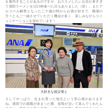
を案内することがあるのですが、おススメしたいお店が多すぎ
て酒田ラーメンを1日3杯食べた日もありました（笑）。またア
ルコール解禁となった二十歳の時からお酒が好きで、職場の
方々ともご一緒させていただく機会が多く、楽しみながらコミ
ュニケーションを深めています！
大好きな祖父母と
そしてやっぱり、生まれ育った地元という安心感があります
ね。酒田での就職が決まった際、祖母が泣いて喜んでくれたん