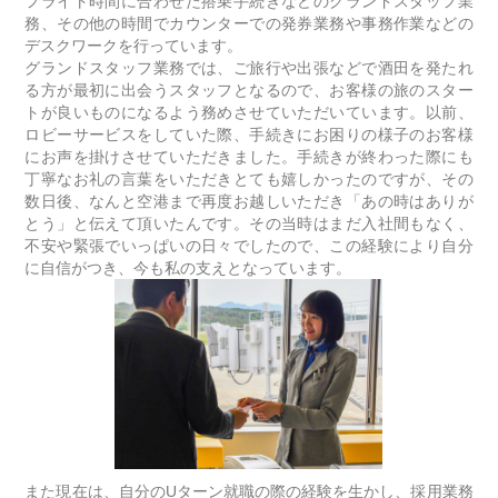
フライト時間に合わせた搭乗手続きなどのグランドスタッフ業
務、その他の時間でカウンターでの発券業務や事務作業などの
デスクワークを行っています。
グランドスタッフ業務では、ご旅行や出張などで酒田を発たれ
る方が最初に出会うスタッフとなるので、お客様の旅のスター
トが良いものになるよう務めさせていただいています。以前、
ロビーサービスをしていた際、手続きにお困りの様子のお客様
にお声を掛けさせていただきました。手続きが終わった際にも
丁寧なお礼の言葉をいただきとても嬉しかったのですが、その
数日後、なんと空港まで再度お越しいただき「あの時はありが
とう」と伝えて頂いたんです。その当時はまだ入社間もなく、
不安や緊張でいっぱいの日々でしたので、この経験により自分
に自信がつき、今も私の支えとなっています。
また現在は、自分のUターン就職の際の経験を生かし、採用業務