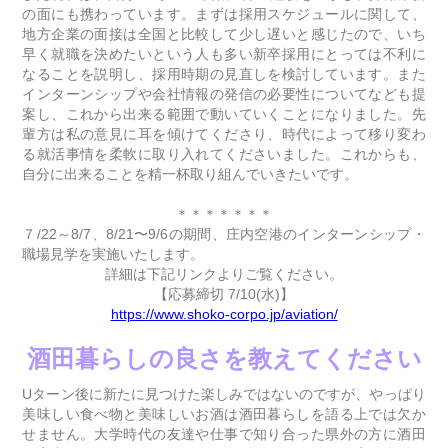
の面にも携わっています。まずは採用スケジュールに関して、
地方企業の面接は全国と比較して少し遅いと感じたので、いち
早く就職を決めたいという人も多い新卒採用にとっては不利に
なることを説明し、採用時期の見直しを検討しています。また
インターンシップや会社情報の発信の必要性についてなども提
案し、これから出来る範囲で動いていくことになりました。先
輩方は私の意見に耳を傾けてくださり、時代によって移り変わ
る就活事情を柔軟に取り入れてくださいました。これからも、
自分に出来ることを精一杯取り組んでいきたいです。
＊＊＊＊＊＊＊
７/22～8/7、8/21〜9/6の期間、庄内空港のインターンシップ・
職場見学を実施いたします。
詳細は下記リンクよりご覧ください。
【応募締切 7/10(水)】
https://www.shoko-corpo.jp/aviation/
酒田
暮らしの良さを教えてください
Uターン後に新たに見つけた楽しみではないのですが、やっぱり
美味しい食べ物と美味しいお酒は酒田暮らしを語る上では欠か
せません。大学時代の友達や仕事で知り合った県外の方に酒田