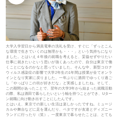
大学入学翌日から満員電車の洗礼を受け、すぐに「ずっとこん
な環境で生きていくのは無理かも・・・」という気持ちになり
ました。とはいえ４年後の就職を考えると、妥協せずやりたい
仕事に就きたいという思いが強くあったので、自分は東京で働
くことになるのかなと思っていました。そんな中、新型コロナ
ウィルス感染症の影響で大学2年生の1年間は授業が全てオンラ
インとなり実家に戻りました。一年ぶりに酒田でゆっくり過ご
し「やっぱりこの街が好きだな」と実感しましたね。そして、
この期間があったことで、翌年の大学3年から始まった就職活動
の際、私は酒田で暮らしたいという軸を持つことができ、Uター
ン就職に向け動き出すことにしたんです。
とはいえ、東京での新しい生活は楽しかったですね。ミュージ
カルや舞台などに足を運んだり、ベタですが友達とディズニー
ランドに行ったり（笑）。一度東京で暮らせたことは、とても