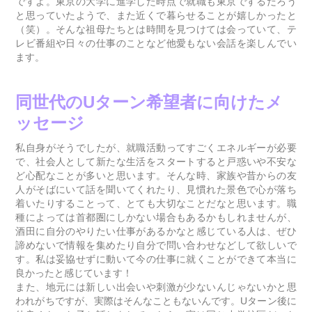
ですよ。東京の大学に進学した時点で就職も東京でするだろう
と思っていたようで、また近くで暮らせることが嬉しかったと
（笑）。そんな祖母たちとは時間を見つけては会っていて、テ
レビ番組や日々の仕事のことなど他愛もない会話を楽しんでい
ます。
同
世代のUターン希望者に向けたメ
ッセージ
私自身がそうでしたが、就職活動ってすごくエネルギーが必要
で、社会人として新たな生活をスタートすると戸惑いや不安な
ど心配なことが多いと思います。そんな時、家族や昔からの友
人がそばにいて話を聞いてくれたり、見慣れた景色で心が落ち
着いたりすることって、とても大切なことだなと思います。職
種によっては首都圏にしかない場合もあるかもしれませんが、
酒田に自分のやりたい仕事があるかなと感じている人は、ぜひ
諦めないで情報を集めたり自分で問い合わせなどして欲しいで
す。私は妥協せずに動いて今の仕事に就くことができて本当に
良かったと感じています！
また、地元には新しい出会いや刺激が少ないんじゃないかと思
われがちですが、実際はそんなこともないんです。Uターン後に