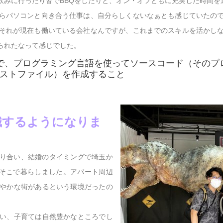
飲みに行ったり皆でBBQをしたりと、オン・オフともに充実した時間を
らパソコンと向き合う仕事は、自分らしくないなぁとも感じていたの
それが現在も働いている会社なんですが、これまでのスキルを活かし
られたなって感じでした。
で、プログラミング言語を使ってソースコード（そのプ
ストファイル）を作成すること
識するようになりま
知り合い、結婚のタイミングで埼玉か
そこで暮らしました。アパート周辺
やかな街があるという環境だったの
い、子育ては自然豊かなところでし