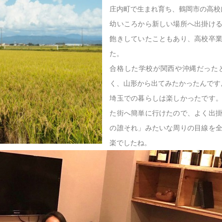
庄内町で生まれ育ち、鶴岡市の高校
幼いころから新しい場所へ出掛け
飽きしていたこともあり、高校卒
た。
合格した学校が関西や沖縄だった
く、山形から出てみたかったんです
埼玉での暮らしは楽しかったです
た街へ簡単に行けたので、よく出
の誰それ」みたいな周りの目線を
楽でしたね。