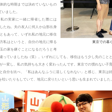
体的な時期までは決めていないもの
ていました。
、私の実家に一緒に帰省した際には
したね。夫の友人に何人か山形出身
ともあって、いずれ私の地元に移住
方私はというと、自分の地元に帰る
東京での暮
玉の家を継ぐことになるだろうと考
違っていましたね（笑）。いずれにしても、移住はもう少し先のこと
が一変し、私の気持ちも大きく変わったんです。東京での慣れない子
と自分を比べ、「私はあんなふうに逞しくなれない」と感じ、東京は
を吐いたりもしていて、地元に戻りたいという思いも生まれていました